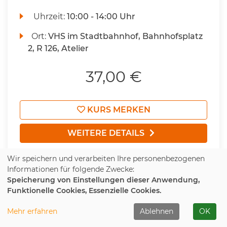
Uhrzeit:
10:00 - 14:00 Uhr
Ort:
VHS im Stadtbahnhof, Bahnhofsplatz
2, R 126, Atelier
37,00 €
KURS MERKEN
WEITERE DETAILS
Wir speichern und verarbeiten Ihre personenbezogenen
Informationen für folgende Zwecke:
Speicherung von Einstellungen dieser Anwendung,
ANMELDUNG MÖGLICH
Funktionelle Cookies, Essenzielle Cookies.
Mehr erfahren
Ablehnen
OK
Reden wir über Fotografie