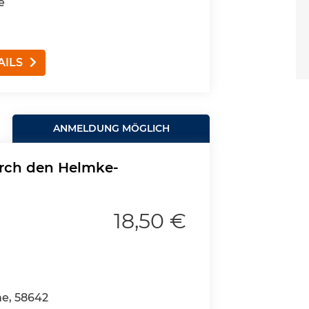
e
AILS
ANMELDUNG MÖGLICH
urch den Helmke-
18,50 €
e, 58642