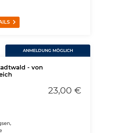
AILS
ANMELDUNG MÖGLICH
adtwald - von
eich
23,00 €
gsen,
e