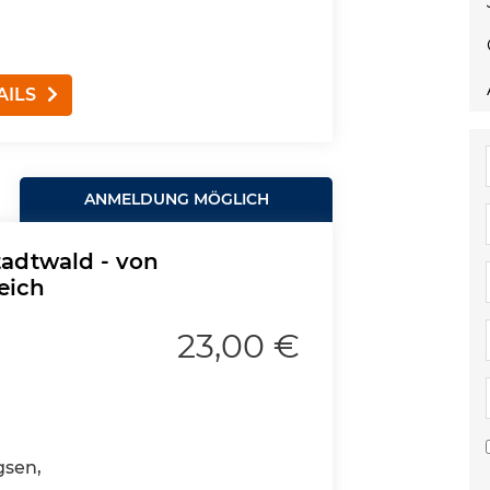
AILS
ANMELDUNG MÖGLICH
adtwald - von
eich
23,00 €
gsen,