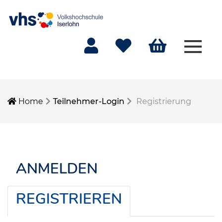
Menü 
Mein Konto
Merkliste
Warenkorb
Home
Teilnehmer-Login
Registrierung
ANMELDEN
REGISTRIEREN