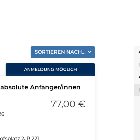
SORTIEREN NACH...
ANMELDUNG MÖGLICH
r absolute Anfänger/innen
77,00 €
26
splatz 2, R 221