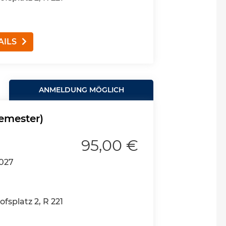
AILS
ANMELDUNG MÖGLICH
emester)
95,00 €
2027
splatz 2, R 221