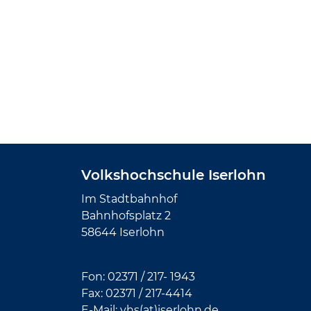
Volkshochschule Iserlohn
Im Stadtbahnhof
Bahnhofsplatz 2
58644 Iserlohn
Fon:
02371 / 217- 1943
Fax: 02371 /
217-4414
E-Mail:
vhs(at)iserlohn.de