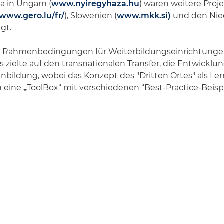
a in Ungarn (
www.nyiregyhaza.hu
) waren weitere Proj
www.gero.lu/fr/
), Slowenien (
www.mkk.si)
und den Nie
igt.
rten Rahmenbedingungen für Weiterbildungseinrichtung
 zielte auf den transnationalen Transfer, die Entwick
bildung, wobei das Konzept des "Dritten Ortes" als Ler
n eine
„
ToolBox“ mit verschiedenen “Best-Practice-Beisp