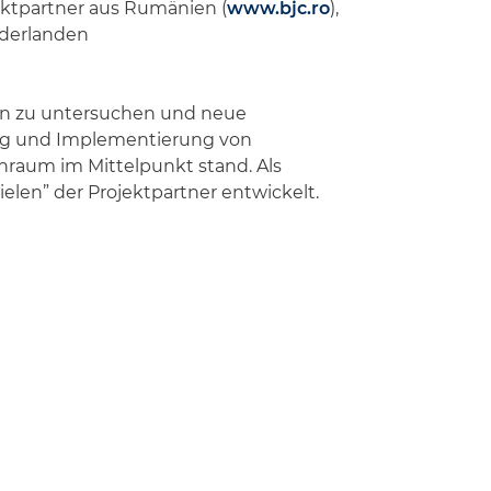
ektpartner aus Rumänien (
www.bjc.ro
),
derlanden
en zu untersuchen und neue
lung und Implementierung von
nraum im Mittelpunkt stand. Als
ielen”
der Projektpartner entwickelt.