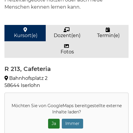
Menschen kennen lernen kann.
Kursort(e)
Dozent(en)
Termin(e)
Fotos
R 213, Cafeteria
Bahnhofsplatz 2
58644 Iserlohn
Möchten Sie von
GoogleMaps
bereitgestellte externe
Inhalte laden?
Ja
Immer