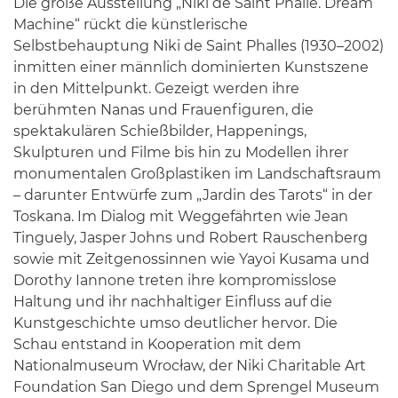
Die große Ausstellung „Niki de Saint Phalle. Dream
Machine“ rückt die künstlerische
Selbstbehauptung Niki de Saint Phalles (1930–2002)
inmitten einer männlich dominierten Kunstszene
in den Mittelpunkt. Gezeigt werden ihre
berühmten Nanas und Frauenfiguren, die
spektakulären Schießbilder, Happenings,
Skulpturen und Filme bis hin zu Modellen ihrer
monumentalen Großplastiken im Landschaftsraum
– darunter Entwürfe zum „Jardin des Tarots“ in der
Toskana. Im Dialog mit Weggefährten wie Jean
Tinguely, Jasper Johns und Robert Rauschenberg
sowie mit Zeitgenossinnen wie Yayoi Kusama und
Dorothy Iannone treten ihre kompromisslose
Haltung und ihr nachhaltiger Einfluss auf die
Kunstgeschichte umso deutlicher hervor. Die
Schau entstand in Kooperation mit dem
Nationalmuseum Wrocław, der Niki Charitable Art
Foundation San Diego und dem Sprengel Museum