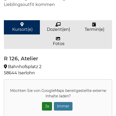
Lieblingsoutfit kommen
Kursort(e)
Dozent(en)
Termin(e)
Fotos
R 126, Atelier
Bahnhofsplatz 2
58644 Iserlohn
Möchten Sie von
GoogleMaps
bereitgestellte externe
Inhalte laden?
Ja
Immer