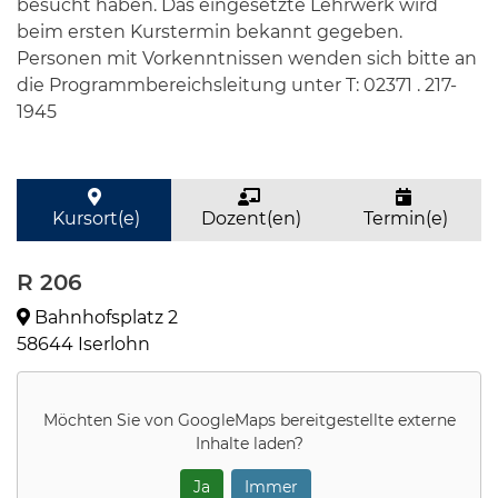
besucht haben. Das eingesetzte Lehrwerk wird
beim ersten Kurstermin bekannt gegeben.
Personen mit Vorkenntnissen wenden sich bitte an
die Programmbereichsleitung unter T: 02371 . 217-
1945
Kursort(e)
Dozent(en)
Termin(e)
R 206
Bahnhofsplatz 2
58644 Iserlohn
Möchten Sie von
GoogleMaps
bereitgestellte externe
Inhalte laden?
Ja
Immer