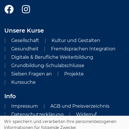
Unsere Kurse
Gesellschaft
Kultur und Gestalten
Gesundheit
Fremdsprachen Integration
Digitale & Berufliche Weiterbildung
Grundbildung-Schulabschlüsse
Sieben Fragen an
Projekte
Kurssuche
Info
Impressum
AGB und Preisverzeichnis
Datenschutzerklärung
Widerruf
Wir speichern und verarbeiten Ihre personenbezogenen
Cookie Einstellungen
Informationen für folgende Zwecke: