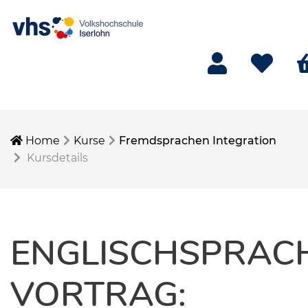
Mein Konto
Merkliste
W
Home
Kurse
Fremdsprachen Integration
Kursdetails
ENGLISCHSPRAC
VORTRAG: