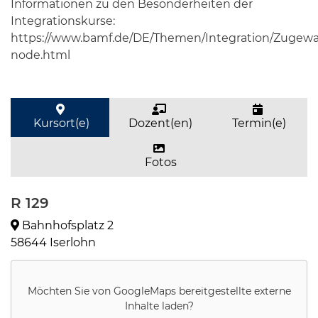
Informationen zu den Besonderheiten der
Integrationskurse:
https://www.bamf.de/DE/Themen/Integration/Zugewan
node.html
Kursort(e)
Dozent(en)
Termin(e)
Fotos
R 129
Bahnhofsplatz 2
58644 Iserlohn
Möchten Sie von
GoogleMaps
bereitgestellte externe
Inhalte laden?