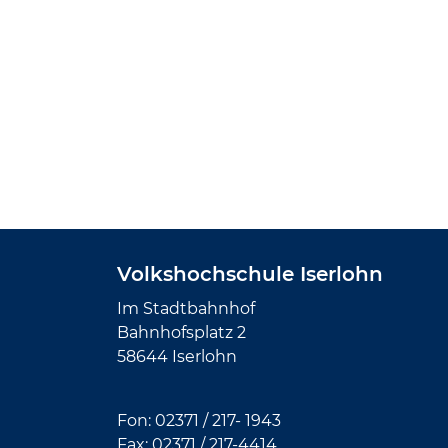
Volkshochschule Iserlohn
Im Stadtbahnhof
Bahnhofsplatz 2
58644 Iserlohn
Fon:
02371 / 217- 1943
Fax: 02371 /
217-4414