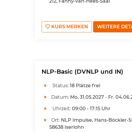
212, Fanny-van-Hees-Saal
KURS MERKEN
WEITERE DET
NLP-Basic (DVNLP und IN)
Status:
18 Plätze frei
Datum:
Mo.
31.05.2027 -
Fr.
04.06.
Uhrzeit:
09:00 - 17:15 Uhr
Ort:
NLP Impulse, Hans-Böckler-St
58638 Iserlohn