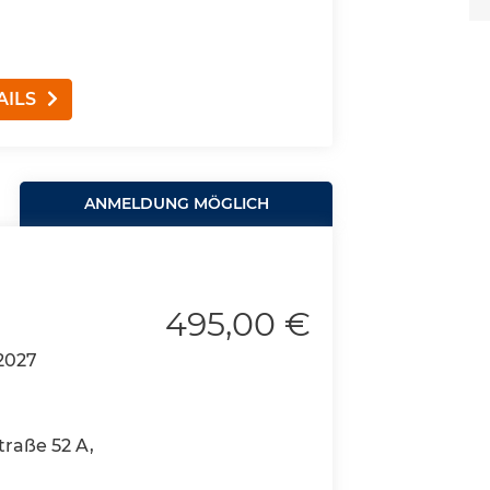
AILS
ANMELDUNG MÖGLICH
495,00 €
2027
raße 52 A,